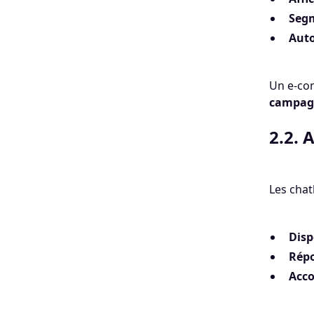
Segm
Auto
Un e-com
campagn
2.2. 
Les chat
Disp
Répo
Acco