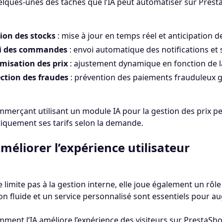
elques-unes des tâches que l’IA peut automatiser sur Prest
ion des stocks
: mise à jour en temps réel et anticipation d
vi des commandes
: envoi automatique des notifications et s
misation des prix
: ajustement dynamique en fonction de 
ction des fraudes
: prévention des paiements frauduleux 
merçant utilisant un module IA pour la gestion des prix p
iquement ses tarifs selon la demande.
Améliorer l’expérience utilisateur
se limite pas à la gestion interne, elle joue également un rôl
on fluide et un service personnalisé sont essentiels pour a
mment l’IA améliore l’expérience des visiteurs sur PrestaSho