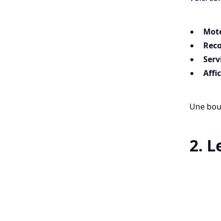
Mote
Rec
Serv
Affi
Une bou
2. L