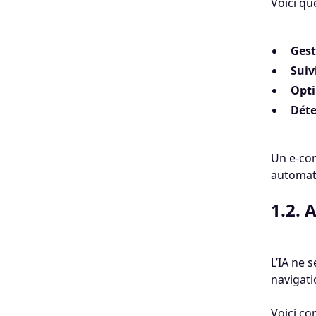
Voici qu
Gest
Sui
Opti
Déte
Un e-com
automat
1.2. 
L’IA ne 
navigati
Voici co