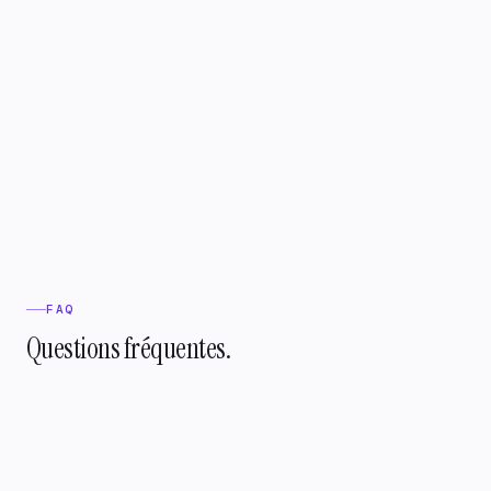
FAQ
Questions fréquentes.
Achille remplace-t-il Gorgias ?