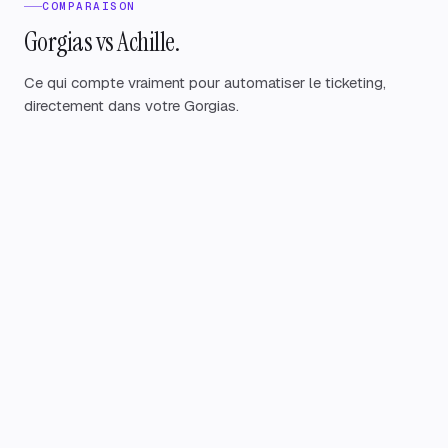
COMPARAISON
Gorgias vs Achille.
Ce qui compte vraiment pour automatiser le ticketing,
directement dans votre Gorgias.
Option
✓
Incluse, au
facturée à la
succès
résolution, en
plus de
l'abonnement
—
✓
50% des
er
tickets, ROI
er
dès le 1
mois