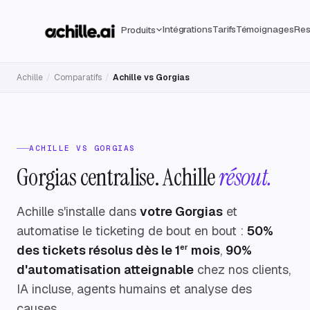
Intégrations
Tarifs
Témoignages
Res
Produits
Achille
/
Comparatifs
/
Achille vs Gorgias
ACHILLE VS GORGIAS
Gorgias centralise. Achille
résout.
Achille s'installe dans
votre Gorgias
et
automatise le ticketing de bout en bout :
50%
des tickets résolus dès le 1
er
mois
,
90%
d'automatisation atteignable
chez nos clients,
IA incluse, agents humains et analyse des
causes.