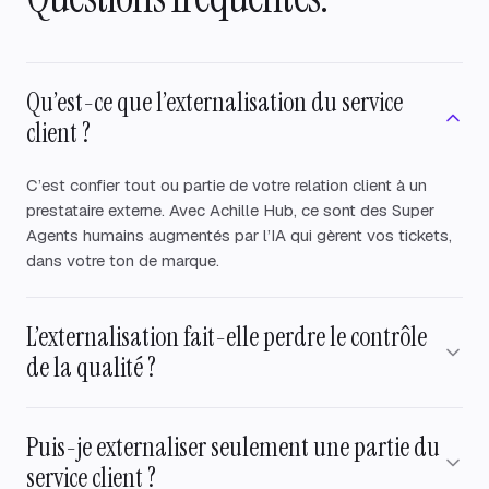
Qu’est-ce que l’externalisation du service
client ?
C’est confier tout ou partie de votre relation client à un
prestataire externe. Avec Achille Hub, ce sont des Super
Agents humains augmentés par l’IA qui gèrent vos tickets,
dans votre ton de marque.
L’externalisation fait-elle perdre le contrôle
de la qualité ?
Pas avec Achille : vos process, votre charte éditoriale et
Puis-je externaliser seulement une partie du
vos politiques sont appliqués à la lettre, et vous gardez la
visibilité sur chaque échange.
service client ?