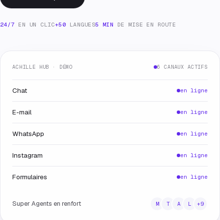
24/7
EN UN CLIC
+50
LANGUES
5 MIN
DE MISE EN ROUTE
ACHILLE HUB · DÉMO
6 CANAUX ACTIFS
Chat
en ligne
E-mail
en ligne
WhatsApp
en ligne
Instagram
en ligne
Formulaires
en ligne
Super Agents en renfort
M
T
A
L
+9