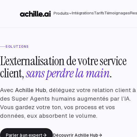
Intégrations
Tarifs
Témoignages
Res
Produits
SOLUTIONS
L’externalisation de votre service
client,
sans perdre la main
.
Avec
Achille Hub
, déléguez votre relation client à
des Super Agents humains augmentés par l’IA.
Vous gardez votre ton, vos process et vos
données, eux absorbent le volume.
Parler à un expert
Découvrir Achille Hub