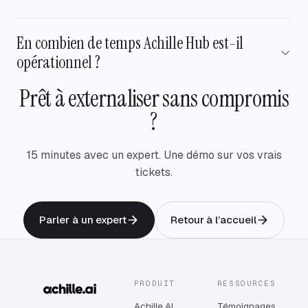
Oui. Activez le renfort à la demande (pour les pics, les nuits,
En combien de temps Achille Hub est-il
les week-ends ou une langue précise) et coupez-le quand
vous voulez.
opérationnel ?
Prêt à externaliser sans compromis
La connexion à vos outils (Shopify, Gorgias, Zendesk…)
prend environ 5 minutes, sans ingénierie.
?
15 minutes avec un expert. Une démo sur vos vrais
tickets.
Parler à un expert
Retour à l’accueil
PRODUIT
RESSOURCES
Achille AI
Témoignages