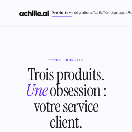
Intégrations
Tarifs
Témoignages
Re
Produits
NOS PRODUITS
Trois produits.
Une
obsession :
votre service
client.