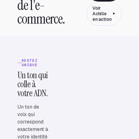
de l'e-
Voir
commerce.
Achille
en action
RESTEZ
UNIQUE
Un ton qui
colle à
votre ADN.
Un ton de
voix qui
correspond
exactement à
votre identité