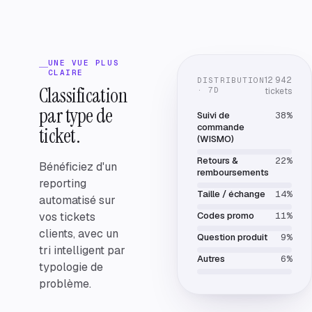
UNE VUE PLUS
CLAIRE
12 942
DISTRIBUTION
Classification
· 7D
tickets
par type de
Suivi de
38
%
commande
ticket.
(WISMO)
Retours &
22
%
Bénéficiez d'un
remboursements
reporting
Taille / échange
14
%
automatisé sur
vos tickets
Codes promo
11
%
clients, avec un
Question produit
9
%
tri intelligent par
Autres
6
%
typologie de
problème.