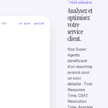
PERFORMANCE
Analysez et
optimisez
votre
 30D
vs prev. period
service
client.
Nos Super
Agents
bénéficient
d'un reporting
avancé pour
un suivi
détaillé : First
Response
Time, CSAT,
Resolution
Time, Average