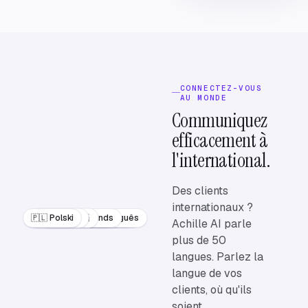
CONNECTEZ-VOUS
AU MONDE
Communiquez
efficacement à
l'international.
Des clients
internationaux ?
🇨🇳 中文
🇰🇷 한국어
🇯🇵 日本語
🇵🇱 Polski
🇳🇱 Nederlands
🇸🇦 العربية
🇫🇷 Français
🇬🇧 English
🇩🇪 Deutsch
🇵🇹 Português
🇪🇸 Español
🇮🇹 Italiano
Achille AI parle
plus de 50
langues. Parlez la
langue de vos
clients, où qu'ils
soient.