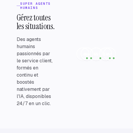
SUPER AGENTS
HUMAINS
Gérez toutes
les situations.
Des agents
humains
passionnés par
Lé
Sa
No
Mi
Ev
Th
Lu
An
le service client,
formés en
continu et
boostés
nativement par
l'IA, disponibles
24/7 en un clic.