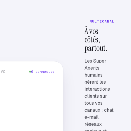
MULTICANAL
À vos
côtés,
partout.
Les Super
Agents
IVE
6
connected
humains
gèrent les
interactions
clients sur
tous vos
canaux : chat,
e-mail,
réseaux