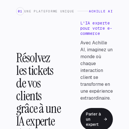
01
UNE PLATEFORME UNIQUE
ACHILLE AI
L'IA experte
pour votre e-
commerce
Avec Achille
AI, imaginez un
Résolvez
monde où
chaque
les tickets
interaction
client se
de vos
transforme en
clients
une expérience
extraordinaire.
grâce à une
Parler à
IA experte
un
expert