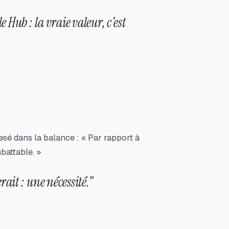
le Hub : la vraie valeur, c'est
pesé dans la balance : « Par rapport à
battable. »
rait : une nécessité.
”