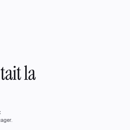
tait la
x
gager.