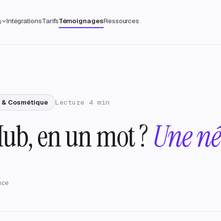
Intégrations
Tarifs
Témoignages
Ressources
s
é & Cosmétique
Lecture 4 min
Hub, en un mot ?
Une néc
nce