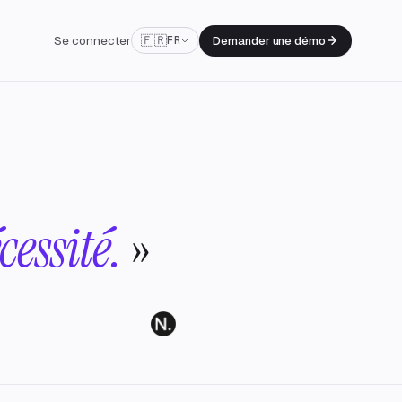
Se connecter
🇫🇷
Demander une démo
FR
essité.
»