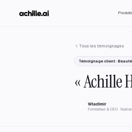
Produit
Tous les témoignages
Témoignage client · Beaut
« Achille 
Wladimir
W
Fondateur & CEO · Nubia