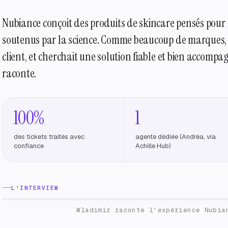
Nubiance conçoit des produits de skincare pensés pour 
soutenus par la science. Comme beaucoup de marques, 
client, et cherchait une solution fiable et bien accompa
raconte.
100%
1
des tickets traités avec
agente dédiée (Andréa, via
confiance
Achille Hub)
NUBIANCE
Wladimir · Fondateur & CEO
L'INTERVIEW
Wladimir raconte l'expérience Nubia