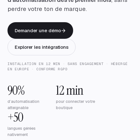
perdre votre ton de marque.
Demander une démo
Explorer les intégrations
INSTALLATION EN 12 MIN · SANS ENGAGEMENT · HÉBERGÉ
EN EUROPE · CONFORME RGPD
90%
12 min
d’automatisation
pour connecter votre
atteignable
boutique
+50
langues gérées
nativement