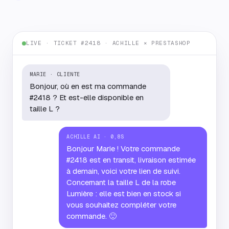
LIVE · TICKET #2418 · ACHILLE × PRESTASHOP
MARIE · CLIENTE
Bonjour, où en est ma commande
#2418 ? Et est-elle disponible en
taille L ?
ACHILLE AI · 0,8S
Bonjour Marie ! Votre commande
#2418 est en transit, livraison estimée
à demain, voici votre lien de suivi.
Concernant la taille L de la robe
Lumière : elle est bien en stock si
vous souhaitez compléter votre
commande. 🙂