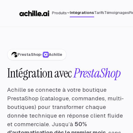
Intégrations
Tarifs
Témoignages
R
Produits
PrestaShop
×
Achille
Intégration avec
PrestaShop
Achille se connecte à votre boutique
PrestaShop (catalogue, commandes, multi-
boutiques) pour transformer chaque
donnée technique en réponse client fluide
et commerciale. Jusqu’à
50%
d’automatisation dès le premier mois
, sans